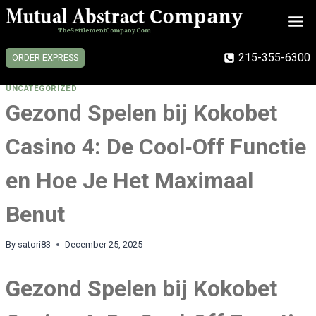
Skip
to
content
215-355-6300
ORDER EXPRESS
UNCATEGORIZED
Gezond Spelen bij Kokobet
Casino 4: De Cool‑Off Functie
en Hoe Je Het Maximaal
Benut
By
satori83
December 25, 2025
Gezond Spelen bij Kokobet