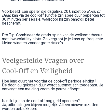
Voorbeeld: Een speler die dagelijks 20 € inzet op
Book of
Dead
kan via de cool‑off functie zijn speelduur beperken tot
30 minuten per sessie, waardoor hij zijn bankroll beter
beschermt.
Pro Tip: Combineer de gratis spins van de welkomstbonus
met low‑volatility slots. Zo vergroot je je kans op frequente
kleine winsten zonder grote risico’s.
Veelgestelde Vragen over
Cool‑Off en Veiligheid
Hoe lang duurt het voordat de cool‑off periode eindigt?
De door jou gekozen duur wordt automatisch toegepast. Je
ontvangt een melding zodra de pauze afloopt.
Kan ik tijdens de cool‑off nog geld opnemen?
Ja, uitbetalingen blijven mogelijk. Alleen nieuwe inzetten
worden geblokkeerd.